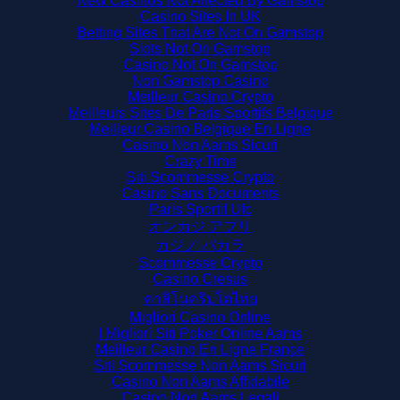
New Casinos Not Affected By Gamstop
Casino Sites In UK
Betting Sites That Are Not On Gamstop
Slots Not On Gamstop
Casino Not On Gamstop
Non Gamstop Casino
Meilleur Casino Crypto
Meilleurs Sites De Paris Sportifs Belgique
Meilleur Casino Belgique En Ligne
Casino Non Aams Sicuri
Crazy Time
Siti Scommesse Crypto
Casino Sans Documents
Paris Sportif Ufc
オンカジ アプリ
カジノ バカラ
Scommesse Crypto
Casino Cresus
คาสิโนคริปโตไทย
Migliori Casino Online
I Migliori Siti Poker Online Aams
Meilleur Casino En Ligne France
Siti Scommesse Non Aams Sicuri
Casino Non Aams Affidabile
Casino Non Aams Legali