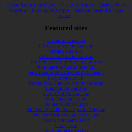
Casino Bonus Sans Depot
Casino En Ligne
Casinos Not On
Gamstop
Paris Sportif Crypto
Meilleur Casino En Ligne
France
Featured sites
Casino Sin Licencia
UK Casino Not On Gamstop
Betting Sites UK
UK Casino Not On Gamstop
UK Online Casinos Not On Gamstop
Non Gamstop Casino Sites UK
New Casinos Not Affected By Gamstop
Casino Sites In UK
Betting Sites That Are Not On Gamstop
Slots Not On Gamstop
Casino Not On Gamstop
Non Gamstop Casino
Meilleur Casino Crypto
Meilleurs Sites De Paris Sportifs Belgique
Meilleur Casino Belgique En Ligne
Casino Non Aams Sicuri
Crazy Time
Siti Scommesse Crypto