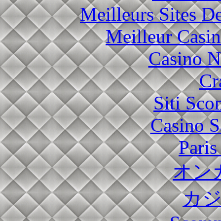
Meilleurs Sites De
Meilleur Casi
Casino N
Cr
Siti Sc
Casino 
Paris
オン
カジ