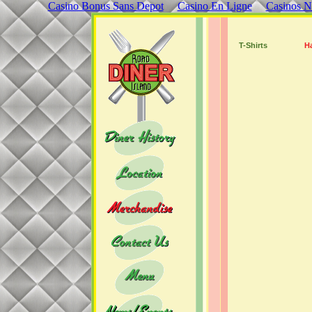
Casino Bonus Sans Depot
Casino En Ligne
Casinos 
T-Shirts
H