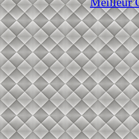
Meilleur 