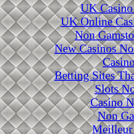
UK Casino
UK Online Cas
Non Gamsto
New Casinos No
Casino
Betting Sites T
Slots N
Casino 
Non Ga
Meilleur